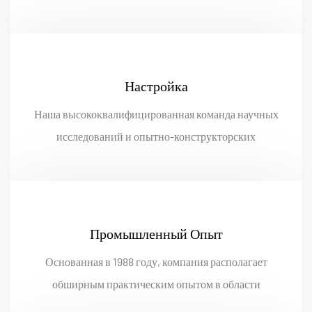
эффективное покрытие потребностей в
крупносерийных заказах.
Настройка
Наша высококвалифицированная команда научных
исследований и опытно-конструкторских
разработок (НИОКР) обеспечивает разработку и
производство продукции в соответствии с
чертежами или образцами, предоставленными
клиентами.
Промышленный Опыт
Основанная в 1988 году, компания располагает
обширным практическим опытом в области
исследований, разработок и производства