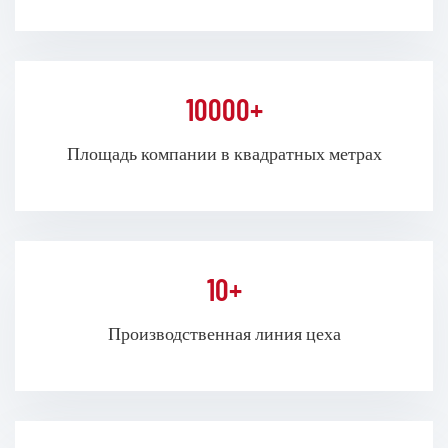
компании Хуньян（Hongyang） превышает 10
миллионов единиц, что позволяет быстро удовлетворять
потребности в крупных заказах.
10000+
Придерживаясь философии бизнеса «клиент на первом
месте, высококачественная продукция и
Площадь компании в квадратных метрах
профессиональное обслуживание», компания
Хуньян（Hongyang） стремится разрабатывать
индивидуальные решения для клиентов по всему миру и
устанавливать долгосрочные стратегические партнерские
отношения.
10+
Производственная линия цеха