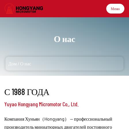
Меню
Меню
О нас
Дом
Дом
/
О нас
Продукция
О нас
С 1988 ГОДА
Yuyao Hongyang Micromotor Co., Ltd.
Применение
Компания Хуньян（Hongyang） — профессиональный
Технология
производитель миниатюрных двигателей постоянного