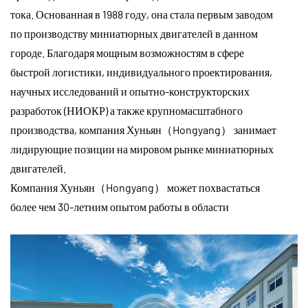
тока. Основанная в 1988 году, она стала первым заводом
Услуги
по производству миниатюрных двигателей в данном
городе. Благодаря мощным возможностям в сфере
быстрой логистики, индивидуального проектирования,
Новости
научных исследований и опытно-конструкторских
разработок (НИОКР) а также крупномасштабного
Контакт
производства, компания Хуньян（Hongyang） занимает
лидирующие позиции на мировом рынке миниатюрных
двигателей.
Компания Хуньян（Hongyang） может похвастаться
более чем 30-летним опытом работы в области
миниатюрных двигателей, оснащена передовыми
испытательными лабораториями и современными
производственными мощностями. Наша полная
промышленная цепочка, поддерживаемая сотнями
высококвалифицированных технических специалистов,