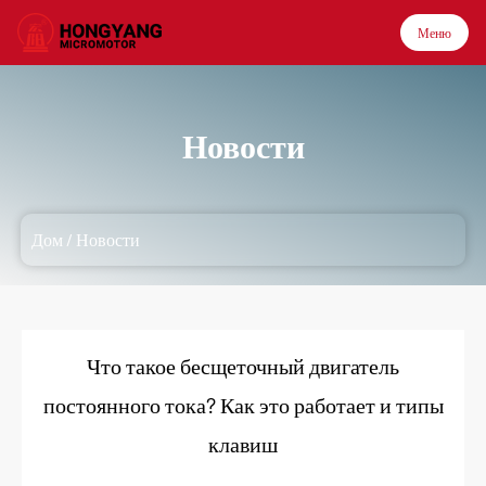
Меню
Меню
Новости
Дом
Дом
/
Новости
Продукция
О нас
Что такое бесщеточный двигатель
Применение
постоянного тока? Как это работает и типы
клавиш
Технология