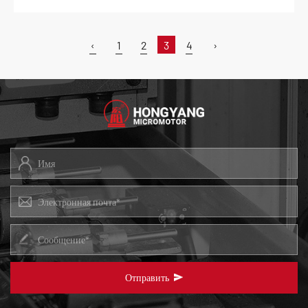
‹
1
2
3
4
›
Отправить